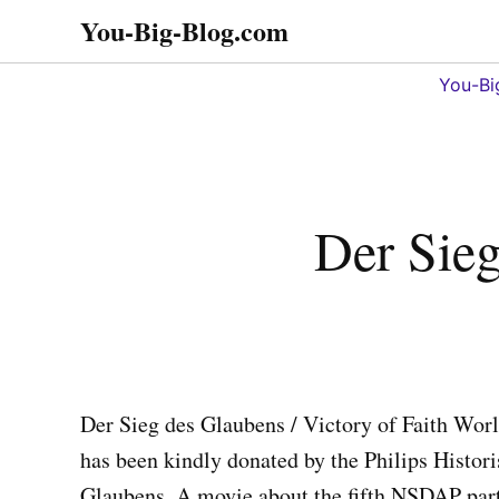
Zum
You-Big-Blog.com
Alles in einem. Tipps,
Inhalt
Tricks
springen
You-Bi
Der Sieg
Der Sieg des Glaubens / Victory of Faith Wor
has been kindly donated by the Philips Histori
Glaubens. A movie about the fifth NSDAP part