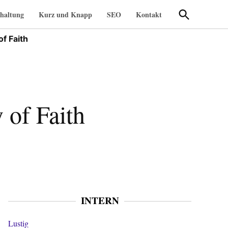
Suche
haltung
Kurz und Knapp
SEO
Kontakt
öffnen
of Faith
 of Faith
INTERN
Lustig