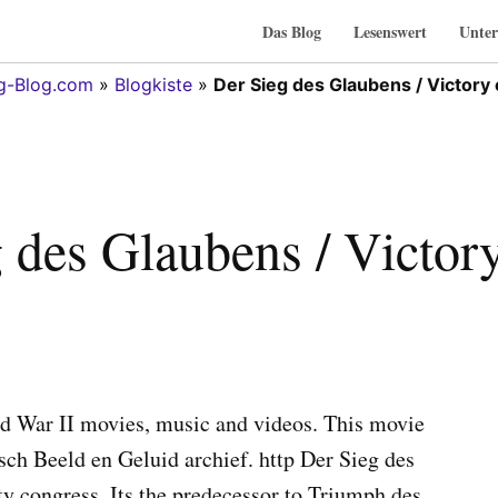
Das Blog
Lesenswert
Unter
g-Blog.com
»
Blogkiste
»
Der Sieg des Glaubens / Victory 
 des Glaubens / Victory
ld War II movies, music and videos. This movie
sch Beeld en Geluid archief. http Der Sieg des
y congress. Its the predecessor to Triumph des