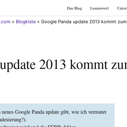
Das Blog
Lesenswert
Unter
g.com
»
Blogkiste
» Google Panda update 2013 kommt zu
 update 2013 kommt z
neues Google Panda update gibt, wie ich vermutet
ndexierung?).
h gebremst wird und die SERPs fehlen.