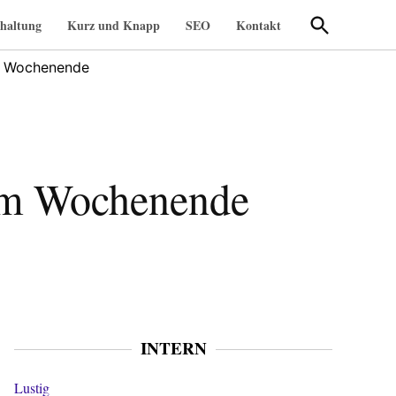
Suche
haltung
Kurz und Knapp
SEO
Kontakt
öffnen
m Wochenende
um Wochenende
INTERN
Lustig