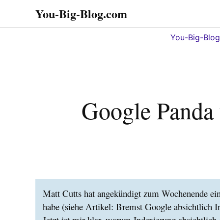
Zum
You-Big-Blog.com
Alles in einem. Tipps,
Inhalt
Tricks
springen
You-Big-Blo
Google Panda
Matt Cutts hat angekündigt zum Wochenende ein 
habe (siehe Artikel: Bremst Google absichtlich I
Jetzt ist mir klar, warum Indexierung absichtlic