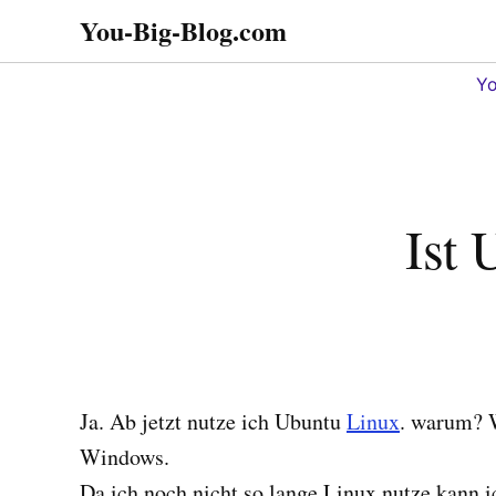
Zum
You-Big-Blog.com
Alles in einem. Tipps,
Inhalt
Tricks
springen
Yo
Ist 
Ja. Ab jetzt nutze ich Ubuntu
Linux
. warum? W
Windows.
Da ich noch nicht so lange Linux nutze kann i