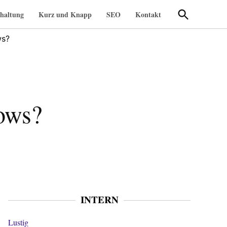
Suche
haltung
Kurz und Knapp
SEO
Kontakt
öffnen
ws?
dows?
INTERN
Lustig