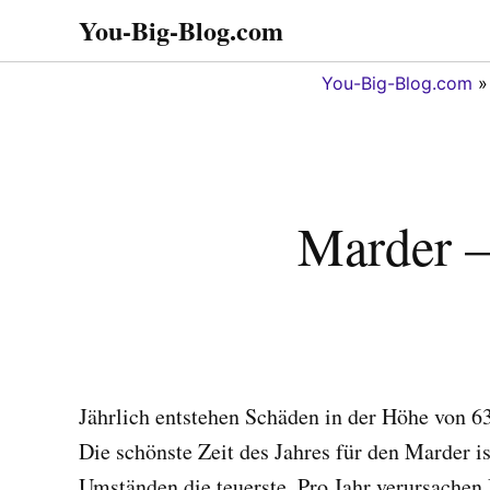
Zum
You-Big-Blog.com
Alles in einem. Tipps,
Inhalt
Tricks
springen
You-Big-Blog.com
Marder –
Jährlich entstehen Schäden in der Höhe von 6
Die schönste Zeit des Jahres für den Marder i
Umständen die teuerste. Pro Jahr verursache