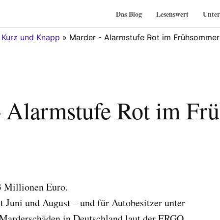
Das Blog
Lesenswert
Unter
»
Kurz und Knapp
» Marder - Alarmstufe Rot im Frühsommer
 Alarmstufe Rot im F
3 Millionen Euro.
st Juni und August – und für Autobesitzer unter
n Marderschäden in Deutschland laut der ERGO