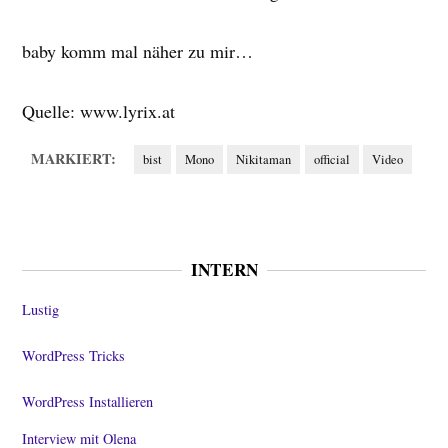
baby komm mal näher zu mir…
Quelle: www.lyrix.at
MARKIERT:
bist
Mono
Nikitaman
official
Video
INTERN
Lustig
WordPress Tricks
WordPress Installieren
Interview mit Olena