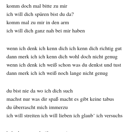
komm doch mal bitte zu mir
ich will dich spüren bist du da?
komm mal zu mir in den arm
ich will dich ganz nah bei mir haben
wenn ich denk ich kenn dich ich kenn dich richtig gut
dann merk ich ich kenn dich wohl doch nicht genug
wenn ich denk ich weiß schon was du denkst und tust
dann merk ich ich weiß noch lange nicht genug
du bist nie da wo ich dich such
machst nur was dir spaß macht es gibt keine tabus
du überrascht mich immerzu
ich will streiten ich will lieben ich glaub‘ ich versuchs