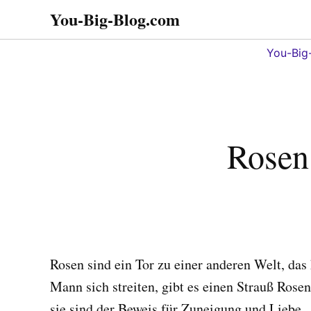
Zum
You-Big-Blog.com
Alles in einem. Tipps,
Inhalt
Tricks
springen
You-Big
Rosen
Rosen sind ein Tor zu einer anderen Welt, da
Mann sich streiten, gibt es einen Strauß Rose
sie sind der Beweis für Zuneigung und Liebe.