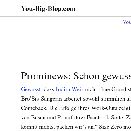
Zum
You-Big-Blog.com
Alles in einem. Tipps,
Inhalt
Tricks
springen
You
Prominews: Schon gewusst
Gewusst
, dass:
Indira Weis
nicht ohne Grund st
Bro’Sis-Sängerin arbeitet sowohl stimmlich a
Comeback. Die Erfolge ihres Work-Outs zeigt
von Busen und Po auf ihrer Facebook-Seite. Zu
kommt nichts, packen wir’s an.“ Size Zero möc