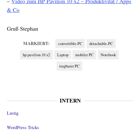
–
Video zum HP Pavilion 10 x2 – Produktivität / Apps
& Co
Gruß Stephan
MARKIERT:
convertible-PC
detachable-PC
hp pavilion 10 x2
Laptop
mobiler PC
Notebook
tragbarer PC
INTERN
Lustig
WordPress Tricks