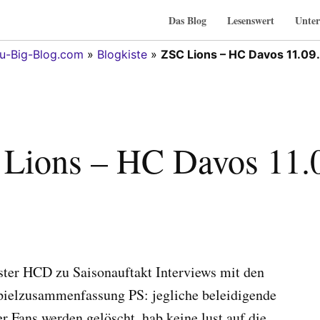
Das Blog
Lesenswert
Unter
u-Big-Blog.com
»
Blogkiste
»
ZSC Lions – HC Davos 11.09
Lions – HC Davos 11.
ter HCD zu Saisonauftakt Interviews mit den
pielzusammenfassung PS: jegliche beleidigende
 Fans werden gelöscht. hab keine lust auf die