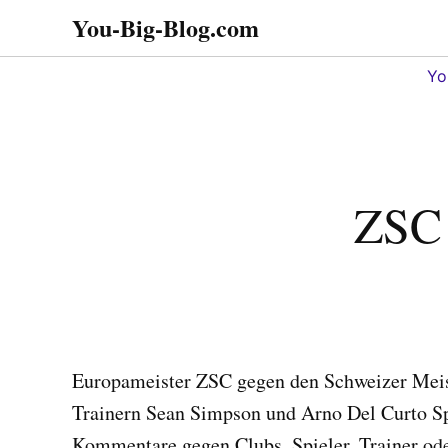
Zum
You-Big-Blog.com
Alles in einem. Tipps,
Inhalt
Tricks
springen
Yo
ZSC 
Europameister ZSC gegen den Schweizer Meis
Trainern Sean Simpson und Arno Del Curto S
Kommentare gegen Clubs, Spieler, Trainer oder