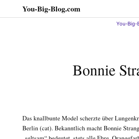
Zum
You-Big-Blog.com
Alles in einem. Tipps,
Inhalt
Tricks
springen
You-Big-
Bonnie Stra
Das knallbunte Model scherzte über Lungenk
Berlin (cat). Bekanntlich macht Bonnie Stran
„seltsam“ bedeutet, stets alle Ehre. Orangefa