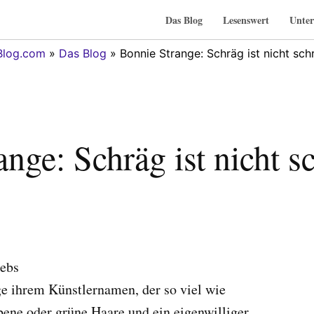
Das Blog
Lesenswert
Unter
Blog.com
»
Das Blog
» Bonnie Strange: Schräg ist nicht sc
nge: Schräg ist nicht 
rebs
ge ihrem Künstlernamen, der so viel wie
rbene oder grüne Haare und ein eigenwilliger