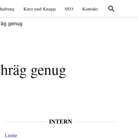
Suche
haltung
Kurz und Knapp
SEO
Kontakt
öffnen
hräg genug
schräg genug
INTERN
Lustig