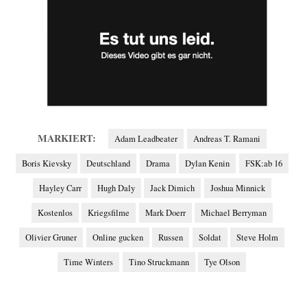
MARKIERT:
Adam Leadbeater
Andreas T. Ramani
Boris Kievsky
Deutschland
Drama
Dylan Kenin
FSK:ab 16
Hayley Carr
Hugh Daly
Jack Dimich
Joshua Minnick
Kostenlos
Kriegsfilme
Mark Doerr
Michael Berryman
Olivier Gruner
Online gucken
Russen
Soldat
Steve Holm
Time Winters
Tino Struckmann
Tye Olson