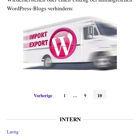
WordPress-Blogs verhindern:
Seitennummerierung
Vorherige
1
…
9
10
der
Beiträge
INTERN
Lustig