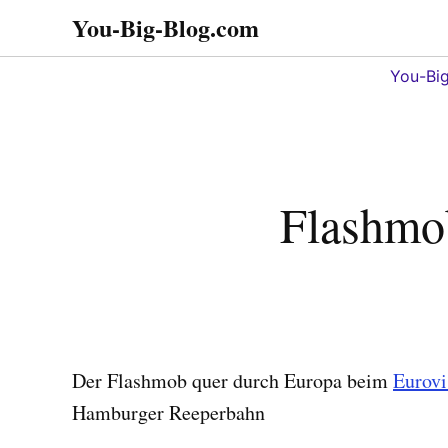
Zum
You-Big-Blog.com
Alles in einem. Tipps,
Inhalt
Tricks
springen
You-Bi
Flashmo
Der Flashmob quer durch Europa beim
Eurovi
Hamburger Reeperbahn