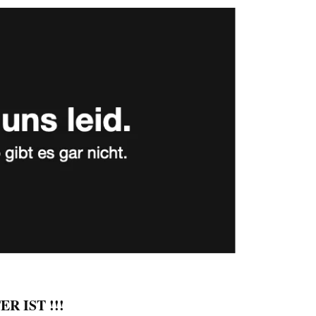
R IST !!!